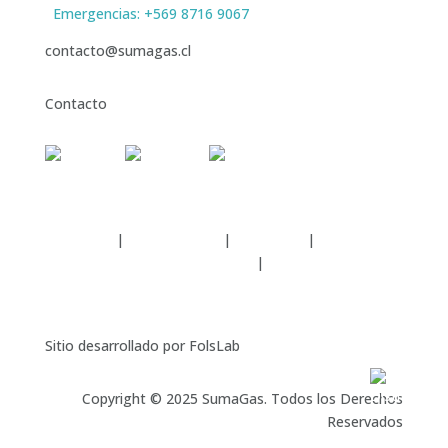
Emergencias: +569 8716 9067
contacto@sumagas.cl
Contacto
Nosotros
|
Distribuidores
|
Productos
|
Preguntas y
recomendaciones
|
Cotiza
Sitio desarrollado por FolsLab
Copyright © 2025 SumaGas. Todos los Derechos
Reservados